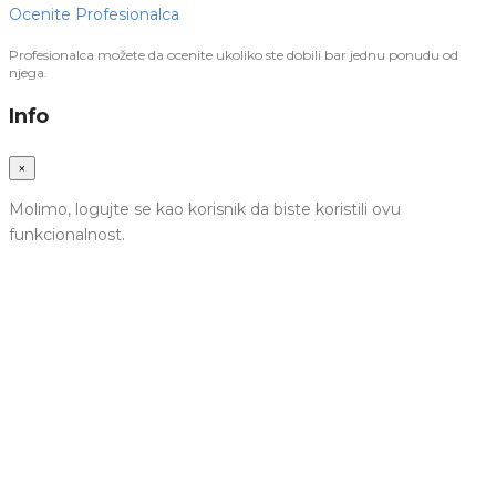
Ocenite Profesionalca
Profesionalca možete da ocenite ukoliko ste dobili bar jednu ponudu od
njega.
Info
×
Molimo, logujte se kao korisnik da biste koristili ovu
funkcionalnost.