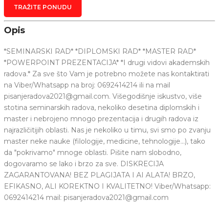
TRAŽITE PONUDU
Opis
*SEMINARSKI RAD* *DIPLOMSKI RAD* *MASTER RAD*
*POWERPOINT PREZENTACIJA* *I drugi vidovi akademskih
radova.* Za sve što Vam je potrebno možete nas kontaktirati
na Viber/Whatsapp na broj: 0692414214 ili na mail
pisanjeradova2021@gmail.com. Višegodišnje iskustvo, više
stotina seminarskih radova, nekoliko desetina diplomskih i
master i nebrojeno mnogo prezentacija i drugih radova iz
najrazličitijih oblasti. Nas je nekoliko u timu, svi smo po zvanju
master neke nauke (filologije, medicine, tehnologije...), tako
da "pokrivamo" mnoge oblasti. Pišite nam slobodno,
dogovaramo se lako i brzo za sve. DISKRECIJA
ZAGARANTOVANA! BEZ PLAGIJATA I AI ALATA! BRZO,
EFIKASNO, ALI KOREKTNO I KVALITETNO! Viber/Whatsapp:
0692414214 mail: pisanjeradova2021@gmail.com