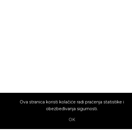
Ova stranica koristi kolačiće radi praćenja statistike i
obezbeđivanja sigurnosti.
OK