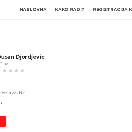
NASLOVNA
KAKO RADI?
REGISTRACIJA 
usan Djordjevic
fline
vica 23, Niš
u