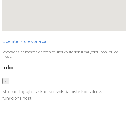
Ocenite Profesionalca
Profesionalca možete da ocenite ukoliko ste dobili bar jednu ponudu od
njega.
Info
×
Molimo, logujte se kao korisnik da biste koristili ovu
funkcionalnost.