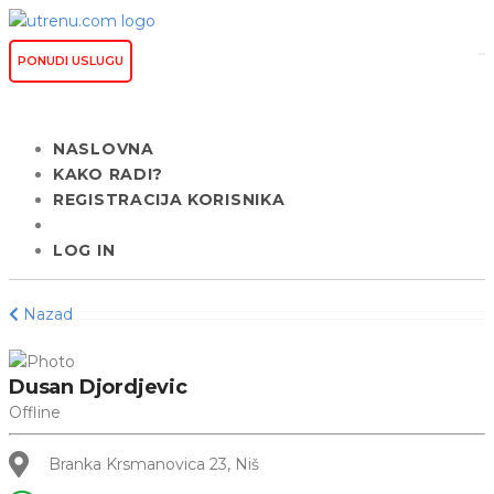
PONUDI USLUGU
NASLOVNA
KAKO RADI?
REGISTRACIJA KORISNIKA
LOG IN
Nazad
Dusan Djordjevic
Offline
Branka Krsmanovica 23, Niš