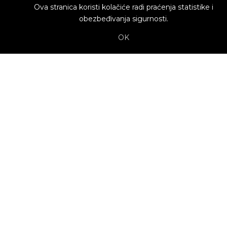
Ova stranica koristi kolačiće radi praćenja statistike i
obezbeđivanja sigurnosti.
OK
O nama