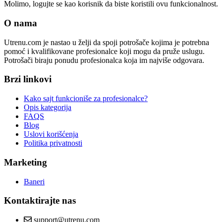
Molimo, logujte se kao korisnik da biste koristili ovu funkcionalnost.
O nama
Utrenu.com je nastao u želji da spoji potrošače kojima je potrebna
pomoć i kvalifikovane profesionalce koji mogu da pruže uslugu.
Potrošači biraju ponudu profesionalca koja im najviše odgovara.
Brzi linkovi
Kako sajt funkcioniše za profesionalce?
Opis kategorija
FAQS
Blog
Uslovi korišćenja
Politika privatnosti
Marketing
Baneri
Kontaktirajte nas
support@utrenu.com