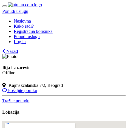
Ponudi uslugu
Naslovna
Kako radi?
Registracija korisnika
Ponudi uslugu
Log in
Nazad
Ilija Lazarevic
Offline
Kajmakcalanska 7/2, Beograd
Pošaljite poruku
Tražite ponudu
Lokacija