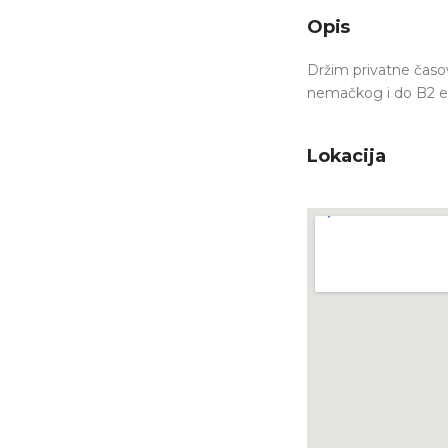
Opis
Držim privatne časo
nemačkog i do B2 e
Lokacija