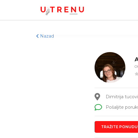
Nazad
A
Of
Dimitrija tucov
Pošaljite poruk
TRAŽITE PONUDU