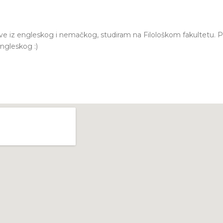
ve iz engleskog i nemačkog, studiram na Filološkom fakultetu. P
ngleskog :)