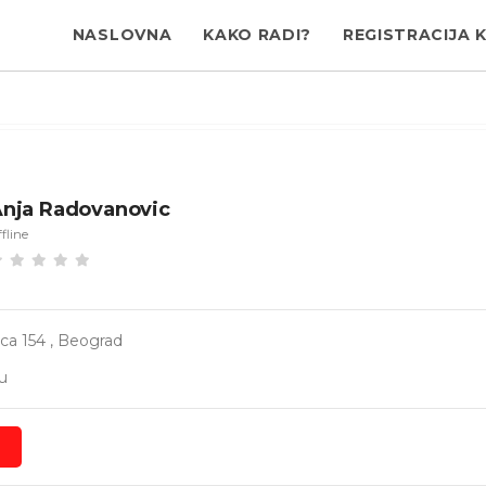
NASLOVNA
KAKO RADI?
REGISTRACIJA 
nja Radovanovic
fline
ica 154 , Beograd
u