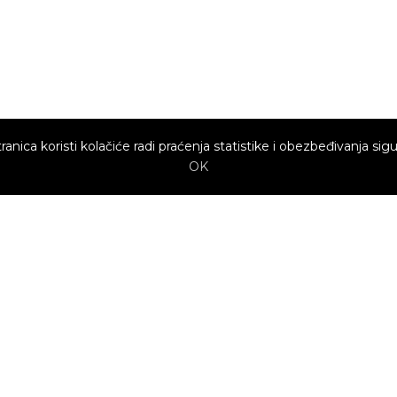
ranica koristi kolačiće radi praćenja statistike i obezbeđivanja sigu
OK
Brzi linkovi
Marketing
Kako sajt
Baneri
funkcioniše za
profesionalce?