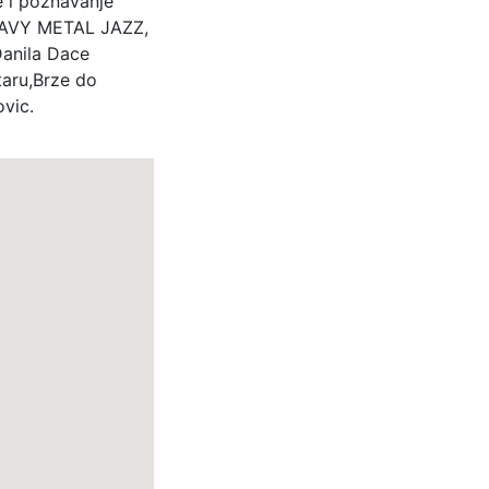
e i poznavanje
EAVY METAL JAZZ,
Danila Dace
taru,Brze do
ovic.