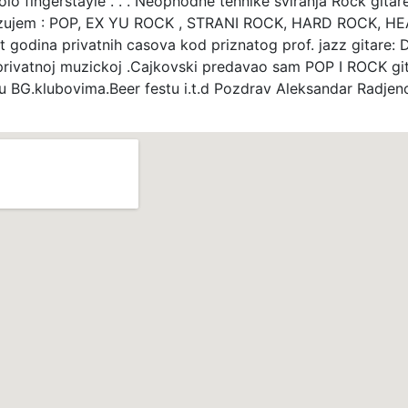
solo fingerstayle . . . Neophodne tehnike sviranja Rock gitar
azujem : POP, EX YU ROCK , STRANI ROCK, HARD ROCK, H
 godina privatnih casova kod priznatog prof. jazz gitare: 
rivatnoj muzickoj .Cajkovski predavao sam POP I ROCK gi
o u BG.klubovima.Beer festu i.t.d Pozdrav Aleksandar Radjen