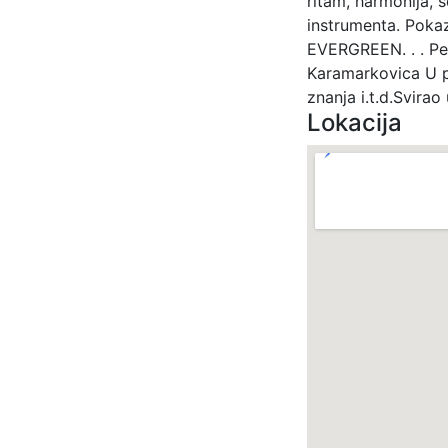
ritam, harmonija, 
instrumenta. Pok
EVERGREEN. . . Pet
Karamarkovica U p
znanja i.t.d.Svira
Lokacija