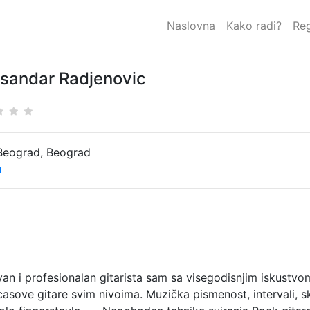
Naslovna
Kako radi?
Reg
sandar Radjenovic
Beograd, Beograd
u
an i profesionalan gitarista sam sa visegodisnjim iskustv
casove gitare svim nivoima. Muzička pismenost, intervali, ska