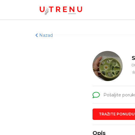
Nazad
S
Of
Pošaljite poruk
TRAŽITE PONUDU
Opis