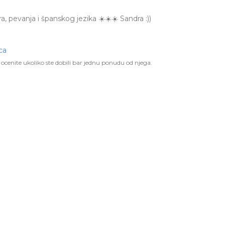
ra, pevanja i španskog jezika ☀️☀️☀️ Sandra :))
ca
ocenite ukoliko ste dobili bar jednu ponudu od njega.