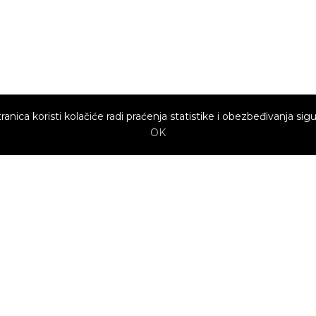
ranica koristi kolačiće radi praćenja statistike i obezbeđivanja sigu
OK
Brzi linkovi
Marketing
Kako sajt
Baneri
funkcioniše za
profesionalce?