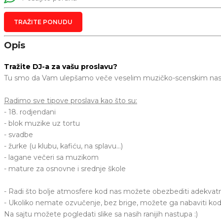
TRAŽITE PONUDU
Opis
Tražite DJ-a za vašu proslavu?
Tu smo da Vam ulepšamo veče veselim muzičko-scenskim na
Radimo sve tipove proslava kao što su:
- 18. rodjendani
- blok muzike uz tortu
- svadbe
- žurke (u klubu, kafiću, na splavu...)
- lagane večeri sa muzikom
- mature za osnovne i srednje škole
- Radi što bolje atmosfere kod nas možete obezbediti adekvatne 
- Ukoliko nemate ozvučenje, bez brige, možete ga nabaviti kod 
Na sajtu možete pogledati slike sa nasih ranijih nastupa :)