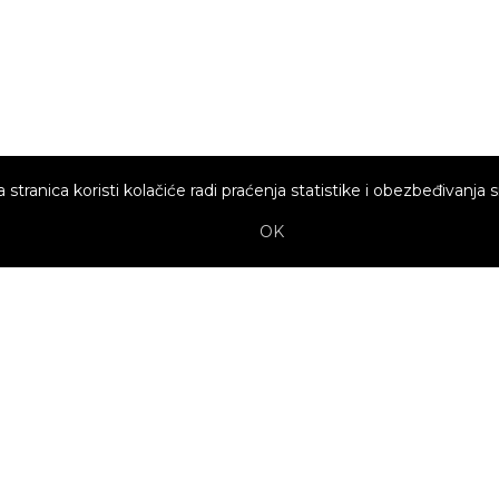
 stranica koristi kolačiće radi praćenja statistike i obezbeđivanja s
OK