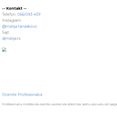
-- Kontakt --
Telefon:
066/093-439
Instagram:
@matija.tanaskovic
Sajt:
djmatija.rs
Ocenite Profesionalca
Profesionalca možete da ocenite ukoliko ste dobili bar jednu ponudu od njega