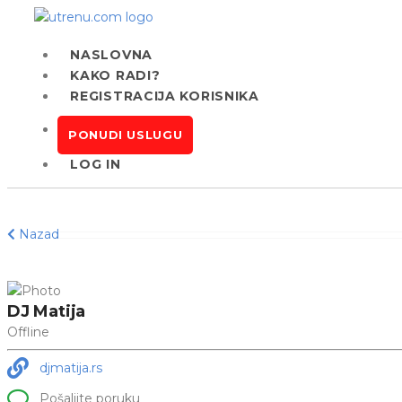
NASLOVNA
KAKO RADI?
REGISTRACIJA KORISNIKA
PONUDI USLUGU
LOG IN
Nazad
DJ Matija
Offline
djmatija.rs
Pošaljite poruku