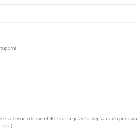
stupom!
svetlosne i dimne efekte koji će još više ulepšati vašu proslavu
nas :)