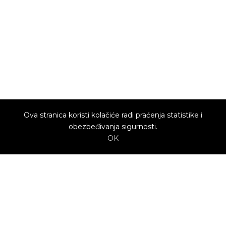
Ova stranica koristi kolačiće radi praćenja statistike i
obezbeđivanja sigurnosti.
OK