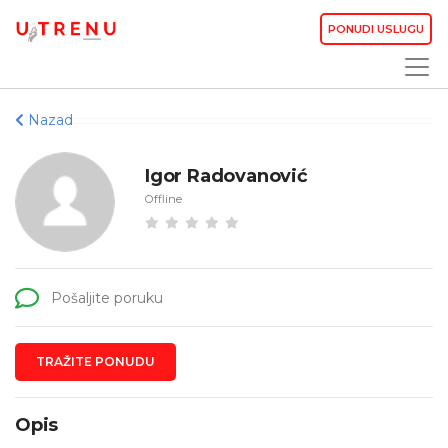
PONUDI USLUGU
Nazad
Igor Radovanović
Offline
Pošaljite poruku
TRAŽITE PONUDU
Opis