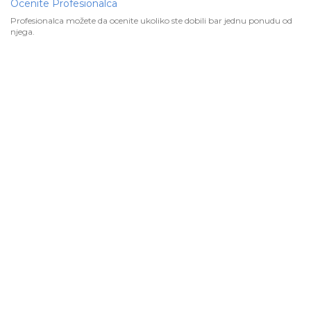
Ocenite Profesionalca
Profesionalca možete da ocenite ukoliko ste dobili bar jednu ponudu od
njega.