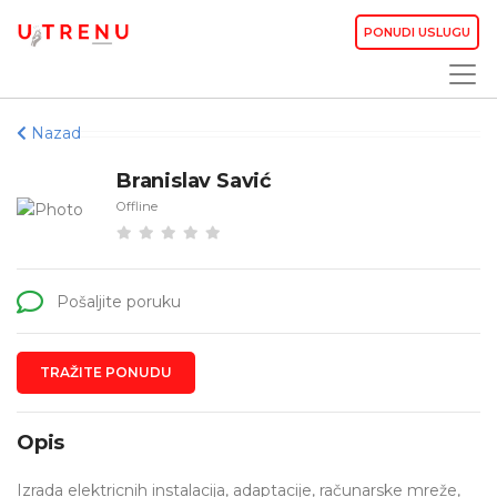
PONUDI USLUGU
Nazad
Branislav Savić
Offline
Pošaljite poruku
TRAŽITE PONUDU
Opis
Izrada elektricnih instalacija, adaptacije, računarske mreže,