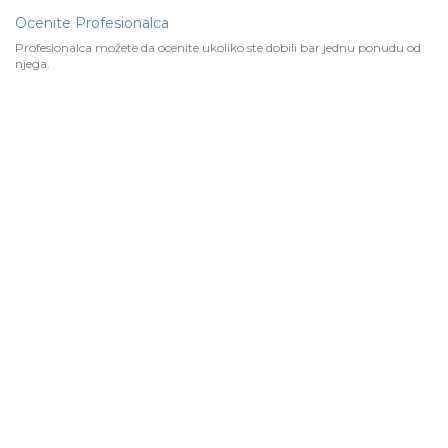
Ocenite Profesionalca
Profesionalca možete da ocenite ukoliko ste dobili bar jednu ponudu od
njega.