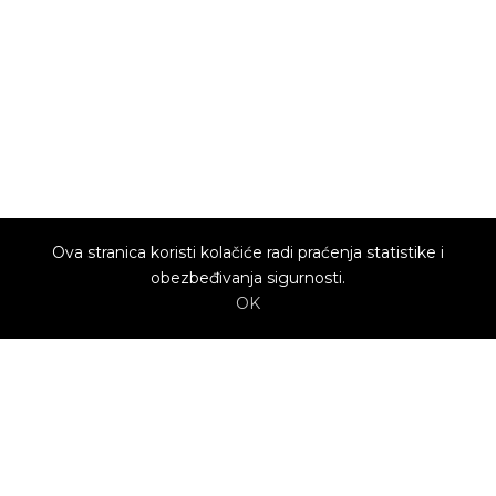
Ova stranica koristi kolačiće radi praćenja statistike i
obezbeđivanja sigurnosti.
OK