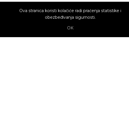
Ova stranica koristi kolačiće radi praćenja statistike i
obezbeđivanja sigurnosti.
OK