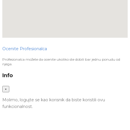
Ocenite Profesionalca
Profesionalca možete da ocenite ukoliko ste dobili bar jednu ponudu od
njega.
Info
×
Molimo, logujte se kao korisnik da biste koristili ovu
funkcionalnost.