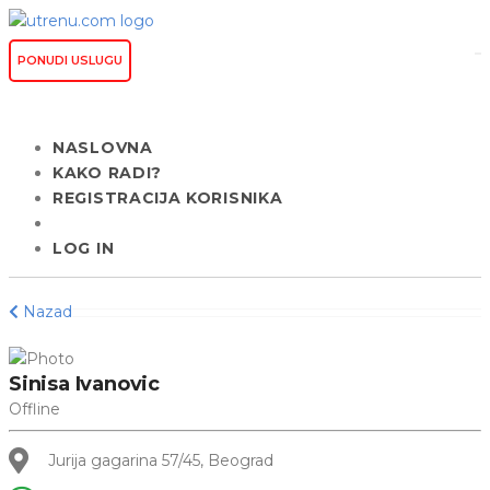
PONUDI USLUGU
NASLOVNA
KAKO RADI?
REGISTRACIJA KORISNIKA
LOG IN
Nazad
Sinisa Ivanovic
Offline
Jurija gagarina 57/45, Beograd