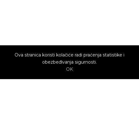
Ova stranica koristi kolačiće radi praćenja statistike i
obezbeđivanja sigurnosti.
OK
O nama