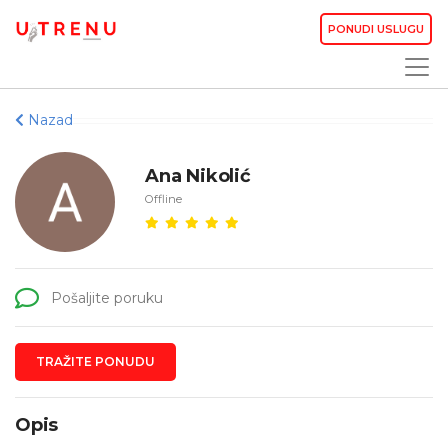
PONUDI USLUGU
Nazad
Ana Nikolić
Offline
Pošaljite poruku
TRAŽITE PONUDU
Opis