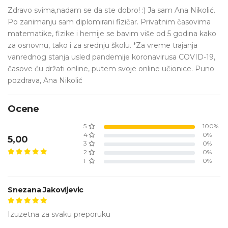
Zdravo svima,nadam se da ste dobro! :) Ja sam Ana Nikolić.
Po zanimanju sam diplomirani fizičar. Privatnim časovima
matematike, fizike i hemije se bavim više od 5 godina kako
za osnovnu, tako i za srednju školu. *Za vreme trajanja
vanrednog stanja usled pandemije koronavirusa COVID-19,
časove ću držati online, putem svoje online učionice. Puno
pozdrava, Ana Nikolić
Ocene
5
100%
4
0%
5,00
3
0%
2
0%
1
0%
Snezana Jakovljevic
Izuzetna za svaku preporuku