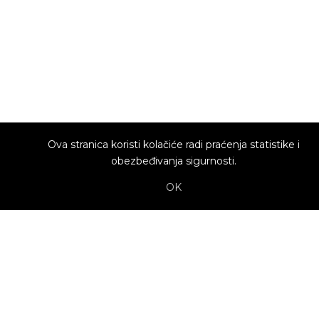
Ova stranica koristi kolačiće radi praćenja statistike i
obezbeđivanja sigurnosti.
OK