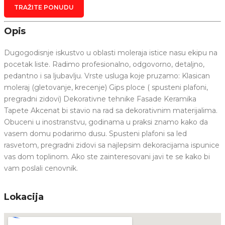
TRAŽITE PONUDU
Opis
Dugogodisnje iskustvo u oblasti moleraja istice nasu ekipu na
pocetak liste. Radimo profesionalno, odgovorno, detaljno,
pedantno i sa ljubavlju. Vrste usluga koje pruzamo: Klasican
moleraj (gletovanje, krecenje) Gips ploce ( spusteni plafoni,
pregradni zidovi) Dekorativne tehnike Fasade Keramika
Tapete Akcenat bi stavio na rad sa dekorativnim materijalima.
Obuceni u inostranstvu, godinama u praksi znamo kako da
vasem domu podarimo dusu. Spusteni plafoni sa led
rasvetom, pregradni zidovi sa najlepsim dekoracijama ispunice
vas dom toplinom. Ako ste zainteresovani javi te se kako bi
vam poslali cenovnik.
Lokacija