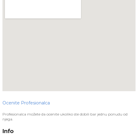
Ocenite Profesionalca
Profesionalca možete da ocenite ukoliko ste dobili bar jednu ponudu od
njega.
Info