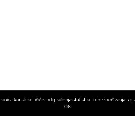
ranica koristi kolačiće radi praćenja statistike i obezbeđivanja sigu
OK