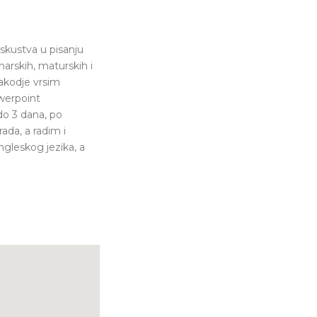
skustva u pisanju
arskih, maturskih i
akodje vrsim
werpoint
 do 3 dana, po
ada, a radim i
ngleskog jezika, a