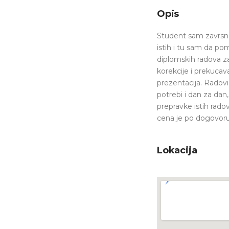
Opis
Student sam zavrsne
istih i tu sam da po
diplomskih radova z
korekcije i prekuca
prezentacija. Radovi 
potrebi i dan za dan
prepravke istih rado
cena je po dogovoru,
Lokacija