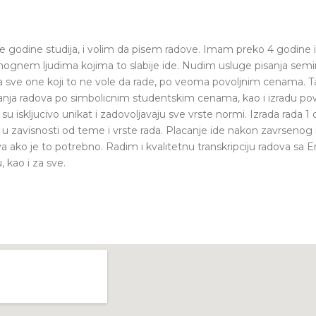
 godine studija, i volim da pisem radove. Imam preko 4 godine i
mognem ljudima kojima to slabije ide. Nudim usluge pisanja semin
a sve one koji to ne vole da rade, po veoma povoljnim cenama. T
vanja radova po simbolicnim studentskim cenama, kao i izradu po
su iskljucivo unikat i zadovoljavaju sve vrste normi. Izrada rada 1
, u zavisnosti od teme i vrste rada. Placanje ide nakon zavrsenog r
va ako je to potrebno. Radim i kvalitetnu transkripciju radova sa E
 kao i za sve.