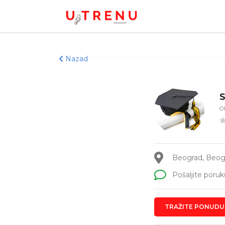
Nazad
S
Of
Beograd, Beog
Pošaljite poruk
TRAŽITE PONUDU