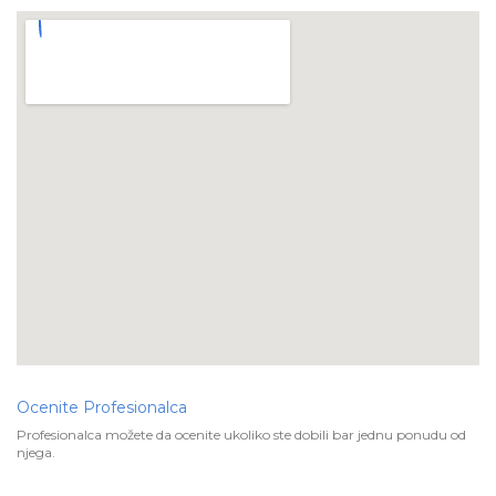
Ocenite Profesionalca
Profesionalca možete da ocenite ukoliko ste dobili bar jednu ponudu od
njega.