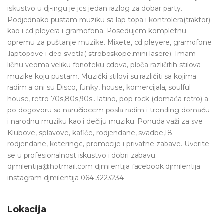
iskustvo u dj-ingu je jos jedan razlog za dobar party.
Podjednako pustam muziku sa lap topa i kontrolera(traktor)
kao i cd pleyera i gramofona. Posedujem kompletnu
opremu za puštanje muzike. Mixete, cd pleyere, gramofone
,laptopove i deo svetla( stroboskope,mini lasere). Imam
ličnu veoma veliku fonoteku cdova, ploča različitih stilova
muzike koju pustam. Muzički stilovi su različiti sa kojima
radim a oni su Disco, funky, house, komercijala, soulful
house, retro 70s,80s,90s.. latino, pop rock (domaća retro) a
po dogovoru sa naručiocem posla radim i trending domaću
i narodnu muziku kao i dečiju muziku. Ponuda važi za sve
Klubove, splavove, kafiće, rodjendane, svadbe,18
rodjendane, keteringe, promocije i privatne zabave. Uverite
se u profesionalnost iskustvo i dobri zabavu.
djmilentija@hotmail.com djmilentija facebook djmilentija
instagram djmilentija 064 3223234
Lokacija