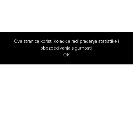
Ova stranica koristi kolačiće radi praćenja statistike i
obezbeđivanja sigurnosti.
OK
O nama
Utrenu.com je nastao u želji da spoji potrošače