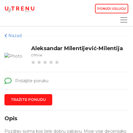
PONUDI USLUGU
Nazad
Aleksandar Milentijević-Milentija
Offline
Pošaljite poruku
TRAŽITE PONUDU
Opis
Pozdrav svima koji žele dobru zabavu. Moje vise decenijsko