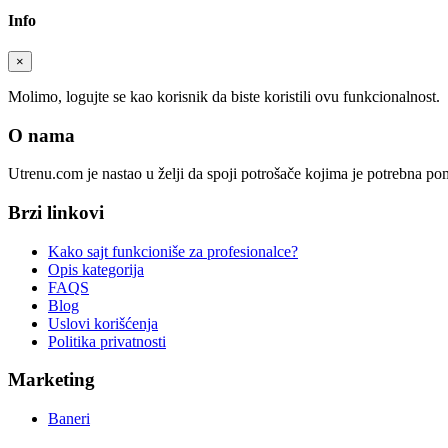
Info
×
Molimo, logujte se kao korisnik da biste koristili ovu funkcionalnost.
O nama
Utrenu.com je nastao u želji da spoji potrošače kojima je potrebna p
Brzi linkovi
Kako sajt funkcioniše za profesionalce?
Opis kategorija
FAQS
Blog
Uslovi korišćenja
Politika privatnosti
Marketing
Baneri