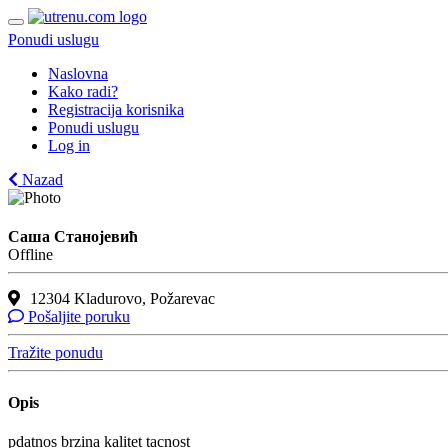
Ponudi uslugu
Naslovna
Kako radi?
Registracija korisnika
Ponudi uslugu
Log in
Nazad
Саша Станојевић
Offline
12304 Kladurovo, Požarevac
Pošaljite poruku
Tražite ponudu
Opis
pdatnos brzina kalitet tacnost