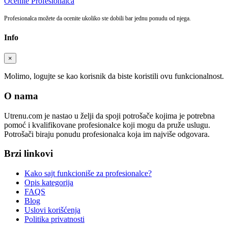
Ocenite Profesionalca
Profesionalca možete da ocenite ukoliko ste dobili bar jednu ponudu od njega.
Info
×
Molimo, logujte se kao korisnik da biste koristili ovu funkcionalnost.
O nama
Utrenu.com je nastao u želji da spoji potrošače kojima je potrebna
pomoć i kvalifikovane profesionalce koji mogu da pruže uslugu.
Potrošači biraju ponudu profesionalca koja im najviše odgovara.
Brzi linkovi
Kako sajt funkcioniše za profesionalce?
Opis kategorija
FAQS
Blog
Uslovi korišćenja
Politika privatnosti