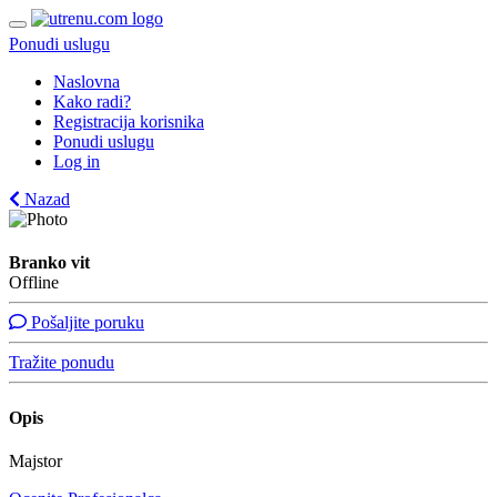
Ponudi uslugu
Naslovna
Kako radi?
Registracija korisnika
Ponudi uslugu
Log in
Nazad
Branko vit
Offline
Pošaljite poruku
Tražite ponudu
Opis
Majstor