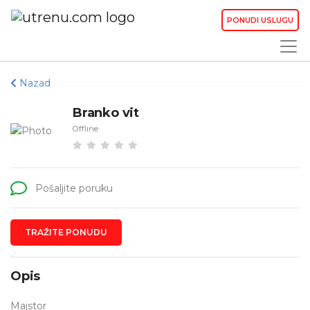
PONUDI USLUGU
Nazad
Branko vit
Offline
Pošaljite poruku
TRAŽITE PONUDU
Opis
Majstor