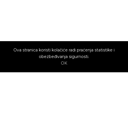
Ova stranica koristi kolačiće radi praćenja statistike i
obezbeđivanja sigurnosti.
OK
O nama