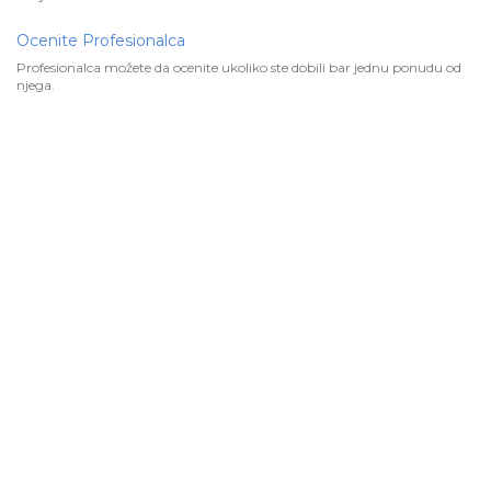
Ocenite Profesionalca
Profesionalca možete da ocenite ukoliko ste dobili bar jednu ponudu od
njega.