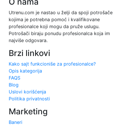
O nama
Utrenu.com je nastao u želji da spoji potrošače
kojima je potrebna pomoć i kvalifikovane
profesionalce koji mogu da pruže uslugu.
Potrošači biraju ponudu profesionalca koja im
najviše odgovara.
Brzi linkovi
Kako sajt funkcioniše za profesionalce?
Opis kategorija
FAQS
Blog
Uslovi korišćenja
Politika privatnosti
Marketing
Baneri