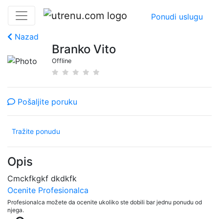
Ponudi uslugu
Nazad
Branko Vito
Offline
Pošaljite poruku
Tražite ponudu
Opis
Cmckfkgkf dkdkfk
Ocenite Profesionalca
Profesionalca možete da ocenite ukoliko ste dobili bar jednu ponudu od
njega.