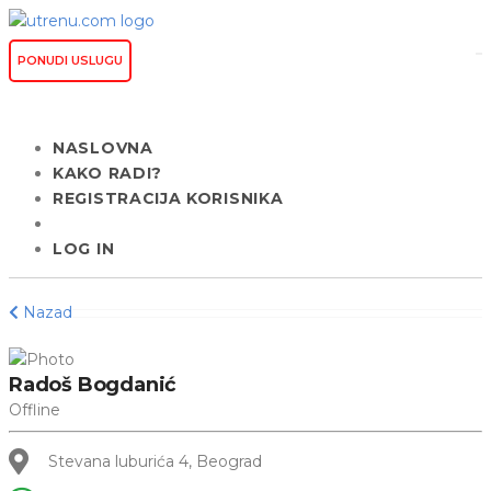
PONUDI USLUGU
NASLOVNA
KAKO RADI?
REGISTRACIJA KORISNIKA
LOG IN
Nazad
Radoš Bogdanić
Offline
Stevana luburića 4, Beograd