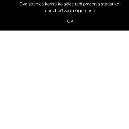
Ova stranica koristi kolačiće radi praćenja statistike i
obezbeđivanja sigurnosti.
OK
O nama