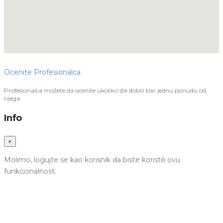
Ocenite Profesionalca
Profesionalca možete da ocenite ukoliko ste dobili bar jednu ponudu od
njega.
Info
×
Molimo, logujte se kao korisnik da biste koristili ovu
funkcionalnost.