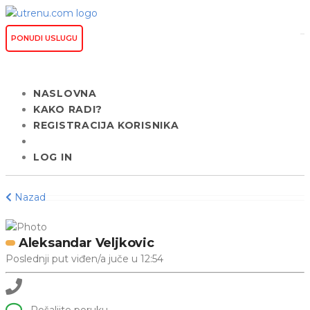
PONUDI USLUGU
NASLOVNA
KAKO RADI?
REGISTRACIJA KORISNIKA
LOG IN
Nazad
Aleksandar Veljkovic
Poslednji put viđen/a juče u 12:54