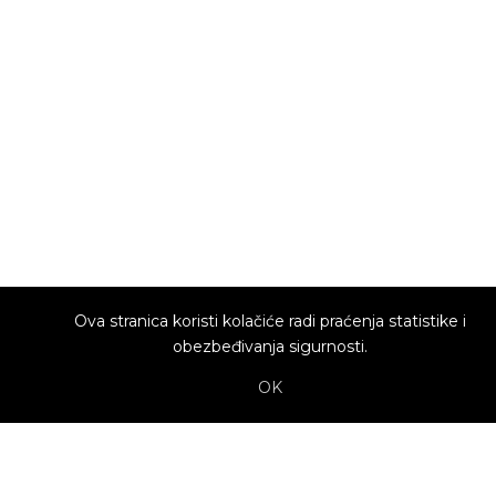
Ova stranica koristi kolačiće radi praćenja statistike i
obezbeđivanja sigurnosti.
OK