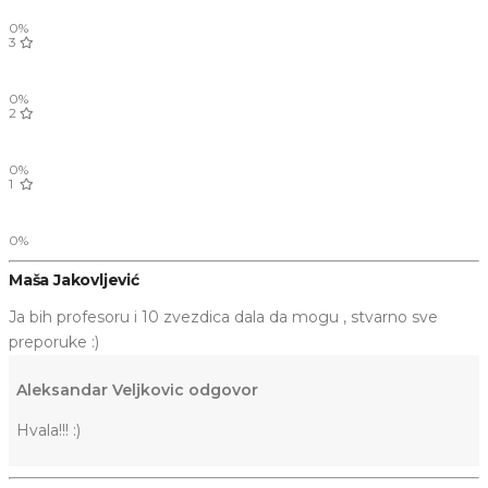
0%
3
0%
2
0%
1
0%
Maša Jakovljević
Ja bih profesoru i 10 zvezdica dala da mogu , stvarno sve
preporuke :)
Aleksandar Veljkovic odgovor
Hvala!!! :)