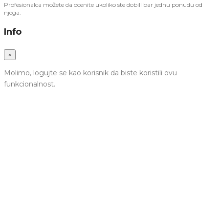
Profesionalca možete da ocenite ukoliko ste dobili bar jednu ponudu od
njega.
Info
×
Molimo, logujte se kao korisnik da biste koristili ovu
funkcionalnost.