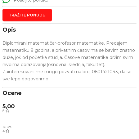
Pošaljite poruku
TRAŽITE PONUDU
Opis
Diplomirani matematičar-profesor matematike. Predajem
matematiku 9 godina, a privatnim časovima se bavim znatno
duže, još od početka studija. Časove matematike držim svim
nivoima obrazovanja(osnovna, srednja, fakultet).
Zainteresovani me mogu pozvati na broj 0601421043, da se
sve lepo dogovorimo.
Ocene
5,00
5
100%
4