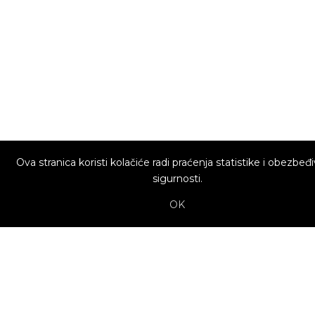
Ova stranica koristi kolačiće radi praćenja statistike i obezbeđ
sigurnosti.
OK