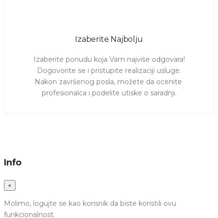
Izaberite Najbolju
Izaberite ponudu koja Vam najviše odgovara!

Dogovorite se i pristupite realizaciji usluge.

Nakon završenog posla, možete da ocenite 
profesionalca i podelite utiske o saradnji.
Info
×
Molimo, logujte se kao korisnik da biste koristili ovu
funkcionalnost.