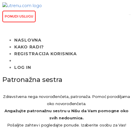
PONUDI USLUGU
NASLOVNA
KAKO RADI?
REGISTRACIJA KORISNIKA
LOG IN
Patronažna sestra
Zdravstvena nega novorođenčeta, patronaža. Pomoć porodiljama
oko novorođenčeta.
Angažujte patronažnu sestru u Nišu da Vam pomogne oko
svih nedoumica.
Pošaljite zahtev i pogledajte ponude. Izaberite osobu za Vas!