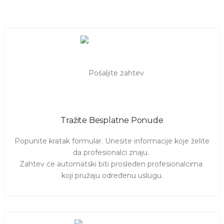
beba ima dovoljno mleka?", "Da li smemo da je
izvedemo?", "Kako očistiti bebin nosić?"
, su samo neka od
njih. Roditeljima je ponekad potreban savet i sigurna ruka, dok
ne steknu samopouzdanje i sigurnost u odnosu sa
bebom
.
Ukoliko ste i Vi novi roditelj i želite da rešite
nedoumice oko
pravilne nege novorođenčeta,
zbrinjavanja pupčanika, kupanja bebe, borbi protiv
grčeva
i brojnih drugih aktivnosti, imamo profesionalca za
Vas! Kreirajte zahtev i pogledajte ponude
patronažnih sestri
Tražite Besplatne Ponude
u Nišu.
Izaberite osobu za Vas!
Popunite kratak formular. Unesite informacije koje želite 
da profesionalci znaju. 

Zahtev će automatski biti prosleđen profesionalcima 
koji pružaju određenu uslugu.