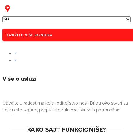
TRAŽITE VIŠE PONUDA
<
>
Više o usluzi
Uživajte u radostima koje roditeljstvo nosi! Brigu oko stvari za
koje niste sigurni, prepustite rukama iskusnih patronažnih
sestri!
Koliko god da su mama i tata spremni za prinovu, uvek ima
KAKO SAJT FUNKCIONIŠE?
pitanja
na koja nemaju jasan odgovor. Pitanja poput:
"Da li