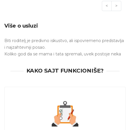
<
>
Više o usluzi
Biti roditelj je predivno iskustvo, ali ispovremeno predstavlja
i najzahtevniji posao.
Koliko god da se mama i tata spremali, uvek postoje neka
pitanja
i
sumnje
koje treba otkloniti.
Da li sve radimo
kako treba? Da li beba ima dovoljno mleka? Da li joj je
KAKO SAJT FUNKCIONIŠE?
vrućina? Da li smemo da je izvedemo? Kako očistiti
bebin nosić?
I još, možemo slobodno reći, na hiljade
pitanja koja roditeljima zaokupiraju misli. Mamama je
potrebno malo vremena da steknu samopouzdanje i
sigurnost da sve rade kako treba u odnosu sa
bebom
.
Ukoliko imate nedoumica u vezi sa
svakodnevnim
aktivnostima oko bebe
, možete angažovati profesionalca
da Vam pomogne oko
-
pravilne nega novorođenčeta,