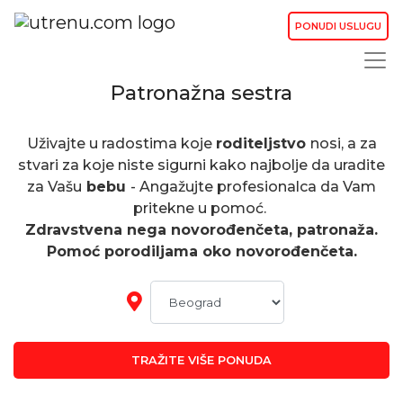
PONUDI USLUGU
Patronažna sestra
Uživajte u radostima koje
roditeljstvo
nosi, a za
stvari za koje niste sigurni kako najbolje da uradite
za Vašu
bebu
- A
ngažujte profesionalca da Vam
pritekne u pomoć.
Zdravstvena nega novorođenčeta, patronaža.
Pomoć porodiljama oko novorođenčeta.
TRAŽITE VIŠE PONUDA