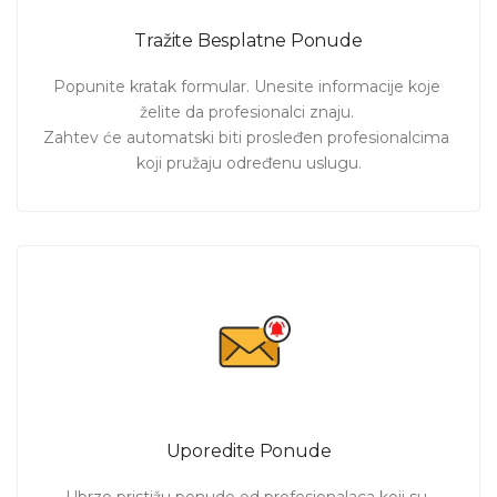
zbrinjavanje pupčanika, kupanja bebe, položaja u
Tražite Besplatne Ponude
krevecu, borbi protiv grčeva
i brojnih drugih aktivnosti.
Pošaljite zahtev i pogledajte ponude
patronožnih sestri u
Popunite kratak formular. Unesite informacije koje 
Beogradu
koje mogu da Vam pomognu.
želite da profesionalci znaju. 

Zahtev će automatski biti prosleđen profesionalcima 
koji pružaju određenu uslugu.
Uporedite Ponude