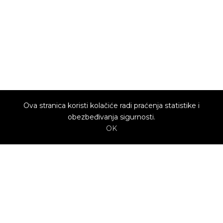
Ova stranica koristi kolačiće radi praćenja statistike i
obezbeđivanja sigurnosti.
OK
O nama