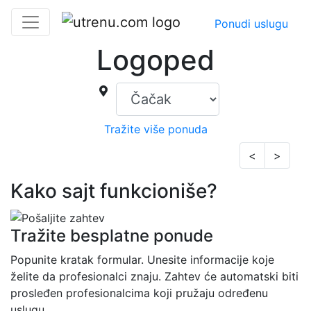
Ponudi uslugu
Logoped
Tražite više ponuda
<
>
Kako sajt funkcioniše?
Tražite besplatne ponude
Popunite kratak formular. Unesite informacije koje
želite da profesionalci znaju. Zahtev će automatski biti
prosleđen profesionalcima koji pružaju određenu
uslugu.