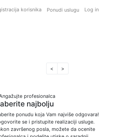
istracija korisnika
Log in
Ponudi uslugu
<
>
zaberite najbolju
aberite ponudu koja Vam najviše odgovara!
govorite se i pristupite realizaciji usluge.
kon završenog posla, možete da ocenite
ofesionalca i podelite utiske o saradnji.