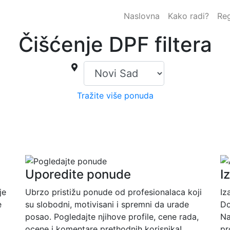
Naslovna
Kako radi?
Reg
Čišćenje DPF filtera
Tražite više ponuda
Uporedite ponude
I
je
Ubrzo pristižu ponude od profesionalaca koji
Iz
e
su slobodni, motivisani i spremni da urade
Do
posao. Pogledajte njihove profile, cene rada,
Na
ocene i komentare prethodnih korisnika!
pr