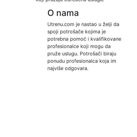
O nama
Utrenu.com je nastao u želji da
spoji potrošače kojima je
potrebna pomoć i kvalifikovane
profesionalce koji mogu da
pruže uslugu. Potrošači biraju
ponudu profesionalca koja im
najviše odgovara.