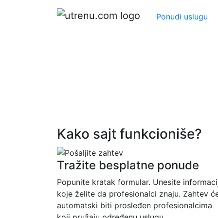
Ponudi uslugu
Kako sajt funkcioniše?
Tražite besplatne ponude
Popunite kratak formular. Unesite informaci
koje želite da profesionalci znaju. Zahtev ć
automatski biti prosleđen profesionalcima
koji pružaju određenu uslugu.