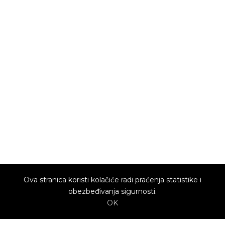
Ova stranica koristi kolačiće radi praćenja statistike i
obezbeđivanja sigurnosti.
OK