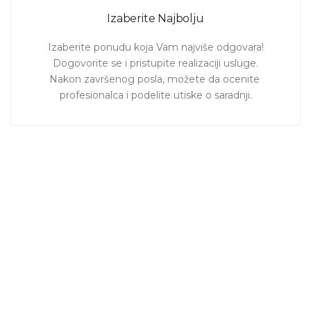
Izaberite Najbolju
Izaberite ponudu koja Vam najviše odgovara!

Dogovorite se i pristupite realizaciji usluge.

Nakon završenog posla, možete da ocenite 
profesionalca i podelite utiske o saradnji.