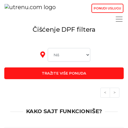
PONUDI USLUGU
Čišćenje DPF filtera
TRAŽITE VIŠE PONUDA
<
>
KAKO SAJT FUNKCIONIŠE?