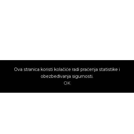
Ova stranica koristi kolačiće radi praćenja statistike i
obezbeđivanja sigurnosti.
OK