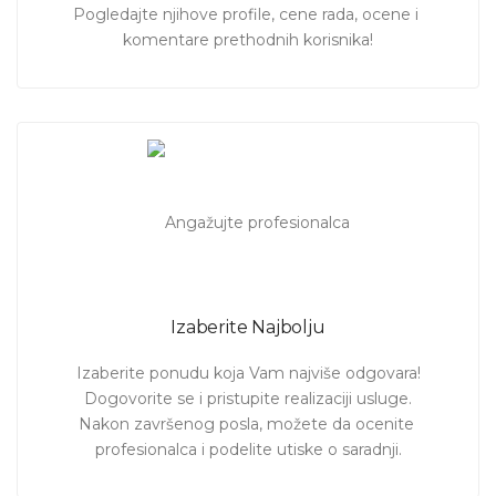
Pogledajte njihove profile, cene rada, ocene i 
komentare prethodnih korisnika!
Izaberite Najbolju
Izaberite ponudu koja Vam najviše odgovara!

Dogovorite se i pristupite realizaciji usluge.

Nakon završenog posla, možete da ocenite 
profesionalca i podelite utiske o saradnji.