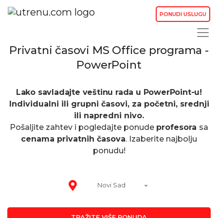
PONUDI USLUGU
Privatni časovi MS Office programa -
PowerPoint
Lako savladajte veštinu rada u PowerPoint-u!
Individualni ili grupni časovi, za početni, srednji
ili napredni nivo.
Pošaljite zahtev i pogledajte ponude
profesora
sa
cenama privatnih časova
. Izaberite najbolju
ponudu!
Novi Sad
TRAŽITE VIŠE PONUDA