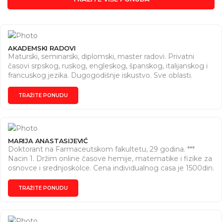
AKADEMSKI RADOVI
Maturski, seminarski, diplomski, master radovi. Privatni
časovi srpskog, ruskog, engleskog, španskog, italijanskog i
francuskog jezika. Dugogodišnje iskustvo. Sve oblasti.
Dogovor za vreme i cene. Pišite nam na Instagram (
https://www.instagram.com/seminarski2010?
TRAŽITE PONUDU
igsh=MWxzZmZxazB3OThvMw== ) ili na e-mail
(akademskirad2010@gmail.com).
MARIJA ANASTASIJEVIĆ
Doktorant na Farmaceutskom fakultetu, 29 godina. ***
Nacin 1. Držim online časove hemije, matematike i fizike za
osnovce i srednjoskolce. Cena individualnog casa je 1500din.
*** Nacin 2. Pripremam đake za prijemni ispit za upis na
Medicinski, Farmaceutski, Veterinarski ili Hemijski fakultet.
TRAŽITE PONUDU
Postoji mogućnost online učenja od kuce - pripremni
materijal će biti dostupan đacima preko Google Drive-a u
vidu pdf vezbi i uradjenih postupno zadataka po oblastima,