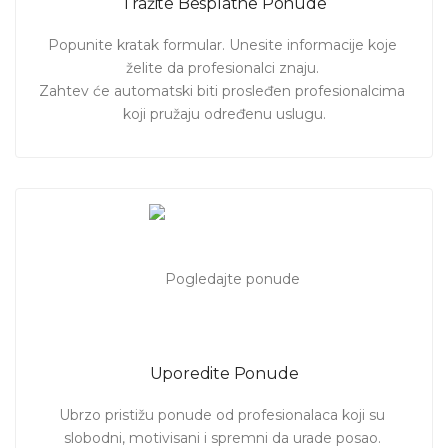
Tražite Besplatne Ponude
sa
cenama privatnih časova
. Izaberite najbolju ponudu!
Popunite kratak formular. Unesite informacije koje 
želite da profesionalci znaju. 

Zahtev će automatski biti prosleđen profesionalcima 
koji pružaju određenu uslugu.
Uporedite Ponude
Ubrzo pristižu ponude od profesionalaca koji su 
slobodni, motivisani i spremni da urade posao. 