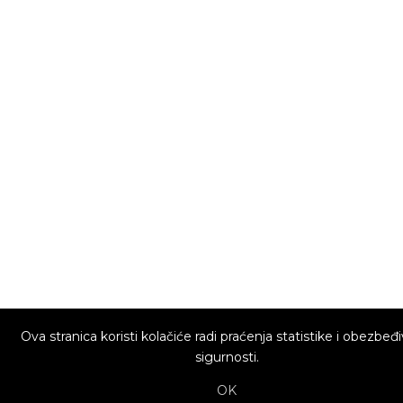
Ova stranica koristi kolačiće radi praćenja statistike i obezbeđ
sigurnosti.
OK