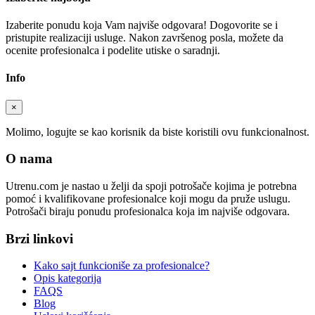
Izaberite ponudu koja Vam najviše odgovara! Dogovorite se i
pristupite realizaciji usluge. Nakon završenog posla, možete da
ocenite profesionalca i podelite utiske o saradnji.
Info
×
Molimo, logujte se kao korisnik da biste koristili ovu funkcionalnost.
O nama
Utrenu.com je nastao u želji da spoji potrošače kojima je potrebna
pomoć i kvalifikovane profesionalce koji mogu da pruže uslugu.
Potrošači biraju ponudu profesionalca koja im najviše odgovara.
Brzi linkovi
Kako sajt funkcioniše za profesionalce?
Opis kategorija
FAQS
Blog