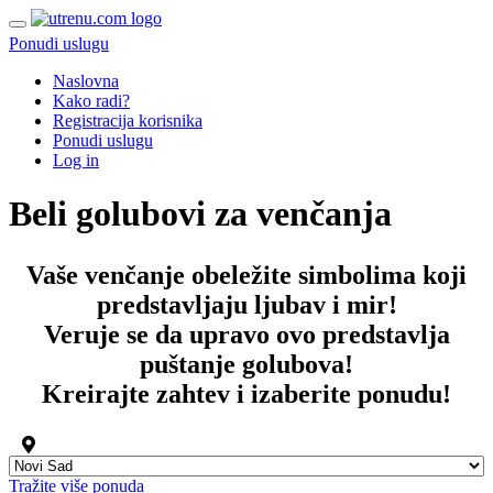
Ponudi uslugu
Naslovna
Kako radi?
Registracija korisnika
Ponudi uslugu
Log in
Beli golubovi za venčanja
Vaše venčanje obeležite simbolima koji
predstavljaju ljubav i mir!
Veruje se da upravo ovo predstavlja
puštanje golubova
!
Kreirajte zahtev i izaberite ponudu!
Tražite više ponuda