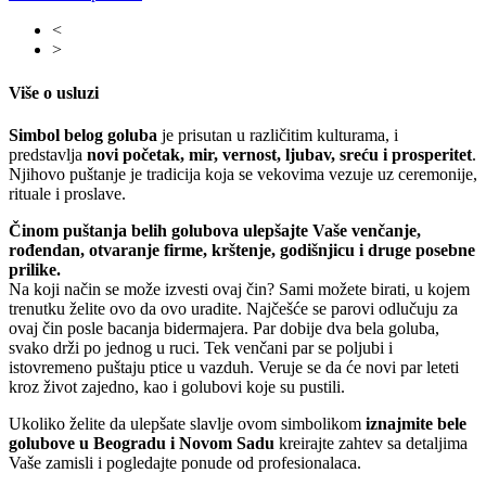
<
>
Više o usluzi
Simbol belog goluba
je prisutan u različitim kulturama, i
predstavlja
novi početak, mir, vernost, ljubav, sreću i prosperitet
.
Njihovo puštanje je tradicija koja se vekovima vezuje uz ceremonije,
rituale i proslave.
Činom puštanja belih golubova ulepšajte Vaše venčanje,
rođendan, otvaranje firme, krštenje, godišnjicu i druge posebne
prilike.
Na koji način se može izvesti ovaj čin? Sami možete birati, u kojem
trenutku želite ovo da ovo uradite. Najčešće se parovi odlučuju za
ovaj čin posle bacanja bidermajera. Par dobije dva bela goluba,
svako drži po jednog u ruci. Tek venčani par se poljubi i
istovremeno puštaju ptice u vazduh. Veruje se da će novi par leteti
kroz život zajedno, kao i golubovi koje su pustili.
Ukoliko želite da ulepšate slavlje ovom simbolikom
iznajmite bele
golubove u Beogradu i Novom Sadu
kreirajte zahtev sa detaljima
Vaše zamisli i pogledajte ponude od profesionalaca.