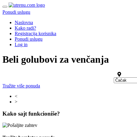
Ponudi uslugu
Naslovna
Kako radi?
Registracija korisnika
Ponudi uslugu
Log in
Beli golubovi za venčanja
Tražite više ponuda
<
>
Kako sajt funkcioniše?