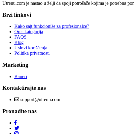
Utrenu.com je nastao u želji da spoji potrošače kojima je potrebna p
Brzi linkovi
Kako sajt funkcioniše za profesionalce?
Opis kategorija
FAQS
Blog
Uslovi korišćenja
Politika privatnosti
Marketing
Baneri
Kontaktirajte nas
support@utrenu.com
Pronađite nas