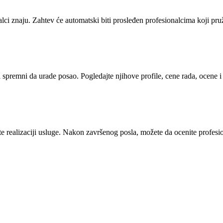
alci znaju. Zahtev će automatski biti prosleđen profesionalcima koji pr
i spremni da urade posao. Pogledajte njihove profile, cene rada, ocene 
 realizaciji usluge. Nakon završenog posla, možete da ocenite profesion