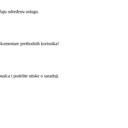
užaju određenu uslugu.
i komentare prethodnih korisnika!
alca i podelite utiske o saradnji.