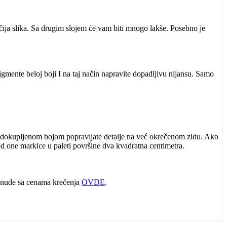
ačija slika. Sa drugim slojem će vam biti mnogo lakše. Posebno je
gmente beloj boji I na taj način napravite dopadljivu nijansu. Samo
no dokupljenom bojom popravljate detalje na već okrečenom zidu. Ako
od one markice u paleti površine dva kvadratna centimetra.
 ponude sa cenama krečenja
OVDE
.