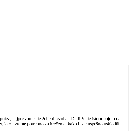
tez, najpre zamislite željeni rezultat. Da li želite istom bojom da
žet, kao i vreme potrebno za krečenje,
kako biste uspešno uskladili