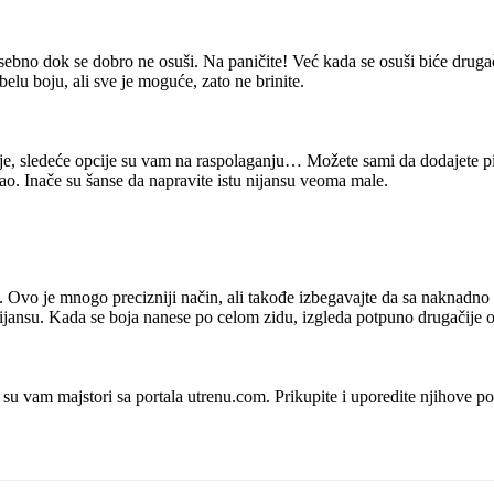
posebno dok se dobro ne osuši. Na paničite! Već kada se osuši biće drug
 belu boju, ali sve je moguće, zato ne brinite.
nije, sledeće opcije su vam na raspolaganju… Možete sami da dodajete pi
ao. Inače su šanse da napravite istu nijansu veoma male.
ti. Ovo je mnogo precizniji način, ali takođe izbegavajte da sa naknad
u nijansu. Kada se boja nanese po celom zidu, izgleda potpuno drugačije 
 su vam majstori sa portala utrenu.com. Prikupite i uporedite njihove