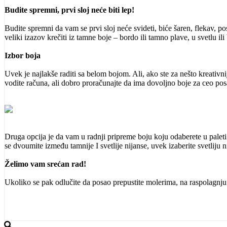
Budite spremni, prvi sloj neće biti lep!
Budite spremni da vam se prvi sloj neće svideti, biće šaren, flekav, 
veliki izazov krečiti iz tamne boje – bordo ili tamno plave, u svetlu ili
Izbor boja
Uvek je najlakše raditi sa belom bojom. Ali, ako ste za nešto kreativ
vodite računa, ali dobro proračunajte da ima dovoljno boje za ceo pos
Druga opcija je da vam u radnji pripreme boju koju odaberete u pale
se dvoumite između tamnije I svetlije nijanse, uvek izaberite svetlij
Želimo vam srećan rad!
Ukoliko se pak odlučite da posao prepustite molerima, na raspolagnju