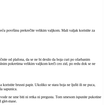
 veću površinu prekrečite velikim valjkom. Mali valjak koristite za
čnite od plafona, da se ne bi desilo da boja curi po ofarbanim
kalnim pokretima velikim valjkom kreči ceo zid, po redu dok se ne
da koristite brusni papir. Ukoliko se
stara boja ne ljušti ili ne puca,
la sapunica.
i vode ne sme biti ni retka ni pregusta. Tom smesom ispunite pukotine
d glet-mase.