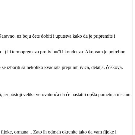
aravno, uz boju ćete dobiti i uputstva kako da je pripremite i
...) ili termopremaza protiv buđi i kondenza. Ako vam je potrebno
 se izboriti sa nekoliko kvadrata prepunih ivica, detalja, ćoškova.
 jer postoji velika verovatnoća da će nastatiti opšta pometnja u stanu.
 fijoke, ormana... Zato ih odmah okrenite tako da vam fijoke i