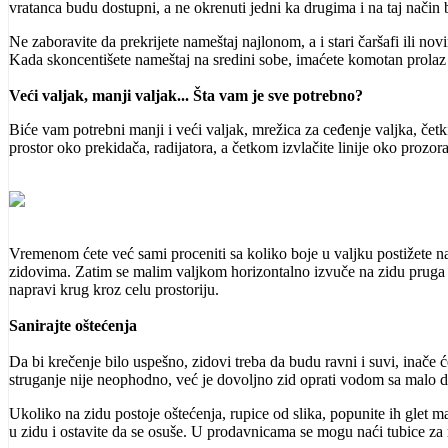
vratanca budu dostupni, a ne okrenuti jedni ka drugima i na taj način 
Ne zaboravite da prekrijete nameštaj najlonom, a i stari čaršafi ili n
Kada skoncentišete nameštaj na sredini sobe, imaćete komotan prolaz 
Veći valjak, manji valjak... Šta vam je sve potrebno?
Biće vam potrebni manji i veći valjak, mrežica za ceđenje valjka, četki
prostor oko prekidača, radijatora, a četkom izvlačite linije oko prozora 
Vremenom ćete već sami proceniti sa koliko boje u valjku postižete na
zidovima. Zatim se malim valjkom horizontalno izvuče na zidu pruga ti
napravi krug kroz celu prostoriju.
Sanirajte oštećenja
Da bi krečenje bilo uspešno, zidovi treba da budu ravni i suvi, inače će
struganje nije neophodno, već je dovoljno zid oprati vodom sa malo d
Ukoliko na zidu postoje oštećenja, rupice od slika, popunite ih glet 
u zidu i ostavite da se osuše. U prodavnicama se mogu naći tubice za r