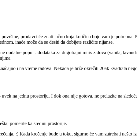
u površine, prodavci će znati tačno koja količina boje vam je potrebna. N
jednom, inače može da se desiti da dobijete različite nijanse.
 dodatne poput - dodataka za dugotrajni miris zidova (vanila, lavanda
njima.
e značajno i na vreme radova. Nekada je brže okrečiti 20ak kvadrata nego
vek na jednu prostoriju. I dok ona nije gotova, ne prelazite na sledeću,
taj pomerite ka sredini prostorije.
ečenja. :) Kada krečenje bude u toku, sigurno će vam zatrebati nešto iz