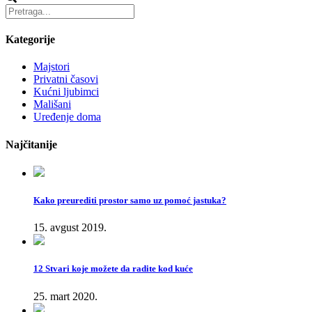
Kategorije
Majstori
Privatni časovi
Kućni ljubimci
Mališani
Uređenje doma
Najčitanije
Kako preurediti prostor samo uz pomoć jastuka?
15. avgust 2019.
12 Stvari koje možete da radite kod kuće
25. mart 2020.