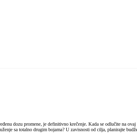
eđenu dozu promene, je definitivno krečenje. Kada se odlučite na ovaj po
okruženje sa totalno drugim bojama? U zavisnosti od cilja, planirajte bud