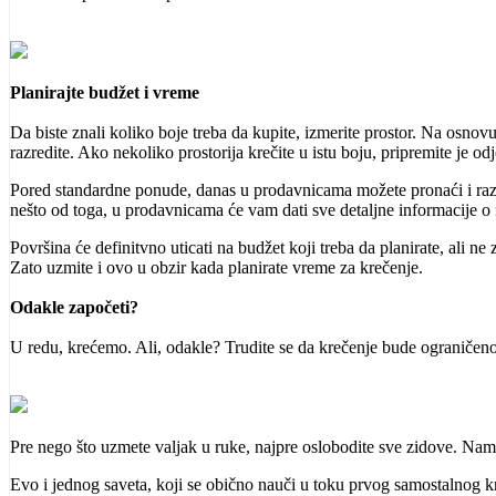
Planirajte budžet i vreme
Da biste znali koliko boje treba da kupite, izmerite prostor. Na osnov
razredite. Ako nekoliko prostorija krečite u istu boju, pripremite je od
Pored standardne ponude, danas u prodavnicama možete pronaći i razne
nešto od toga, u prodavnicama će vam dati sve detaljne informacije o 
Površina će definitvno uticati na budžet koji treba da planirate, ali n
Zato uzmite i ovo u obzir kada planirate vreme za krečenje.
Odakle započeti?
U redu, krećemo. Ali, odakle? Trudite se da krečenje bude ograničeno u
Pre nego što uzmete valjak u ruke, najpre oslobodite sve zidove. Nameš
Evo i jednog saveta, koji se obično nauči u toku prvog samostalnog kr