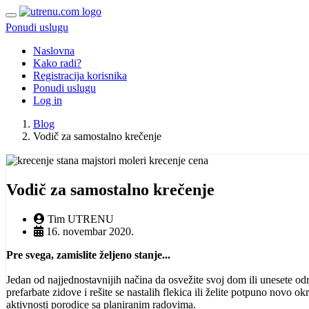
Ponudi uslugu
Naslovna
Kako radi?
Registracija korisnika
Ponudi uslugu
Log in
Blog
Vodič za samostalno krečenje
Vodič za samostalno krečenje
Tim UTRENU
16. novembar 2020.
Pre svega, zamislite željeno stanje...
J
edan od najjednostavnijih načina da osvežite svoj dom ili unesete odr
prefarbate zidove i rešite se nastalih flekica ili želite potpuno novo 
aktivnosti porodice sa planiranim radovima.