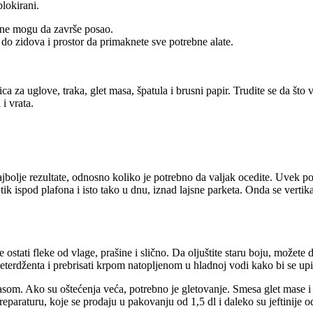
blokirani.
ovine mogu da završe posao.
do zidova i prostor da primaknete sve potrebne alate.
ca za uglove, traka, glet masa, špatula i brusni papir. Trudite se da što
i vrata.
jbolje rezultate, odnosno koliko je potrebno da valjak ocedite. Uvek po
k ispod plafona i isto tako u dnu, iznad lajsne parketa. Onda se verti
 ostati fleke od vlage, prašine i slično. Da oljuštite staru boju, možete 
eterdženta i prebrisati krpom natopljenom u hladnoj vodi kako bi se upi
masom. Ako su oštećenja veća, potrebno je gletovanje. Smesa glet mase 
eparaturu, koje se prodaju u pakovanju od 1,5 dl i daleko su jeftinije o