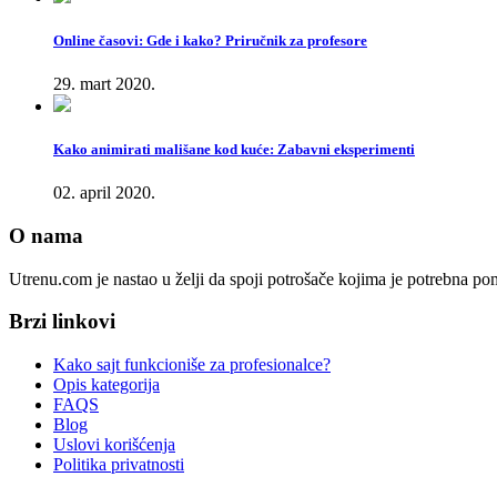
Online časovi: Gde i kako? Priručnik za profesore
29. mart 2020.
Kako animirati mališane kod kuće: Zabavni eksperimenti
02. april 2020.
O nama
Utrenu.com je nastao u želji da spoji potrošače kojima je potrebna p
Brzi linkovi
Kako sajt funkcioniše za profesionalce?
Opis kategorija
FAQS
Blog
Uslovi korišćenja
Politika privatnosti