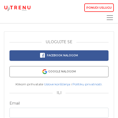
PONUDI USLUGU
ULOGUJTE SE
FACEBOOK NALOGOM
GOOGLE NALOGOM
Klikom prihvatate
Uslove korišćenja
i
Politiku privatnosti
.
ILI
Email