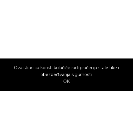
Ova stranica koristi kolačiće radi praćenja statistike i
obezbeđivanja sigurnosti.
OK