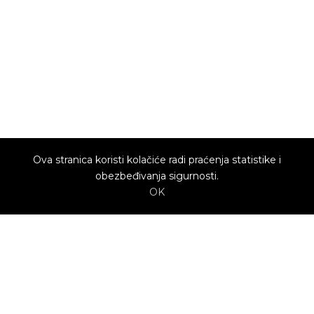
Ova stranica koristi kolačiće radi praćenja statistike i
obezbeđivanja sigurnosti.
OK