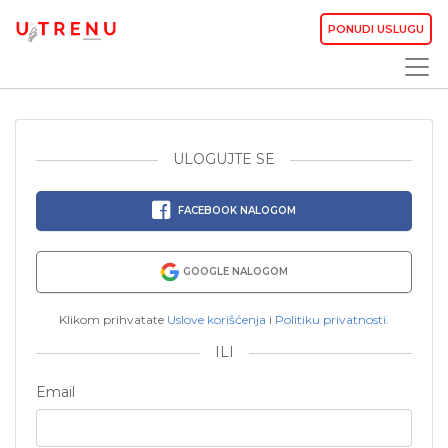
PONUDI USLUGU
ULOGUJTE SE
FACEBOOK NALOGOM
GOOGLE NALOGOM
Klikom prihvatate
Uslove korišćenja
i
Politiku privatnosti
.
ILI
Email