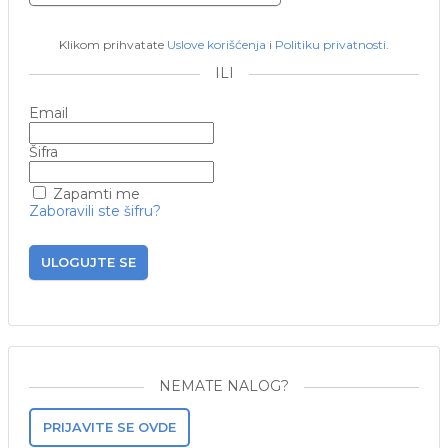
Klikom prihvatate
Uslove korišćenja
i
Politiku privatnosti
.
ILI
Email
Šifra
Zapamti me
Zaboravili ste šifru?
ULOGUJTE SE
NEMATE NALOG?
PRIJAVITE SE OVDE