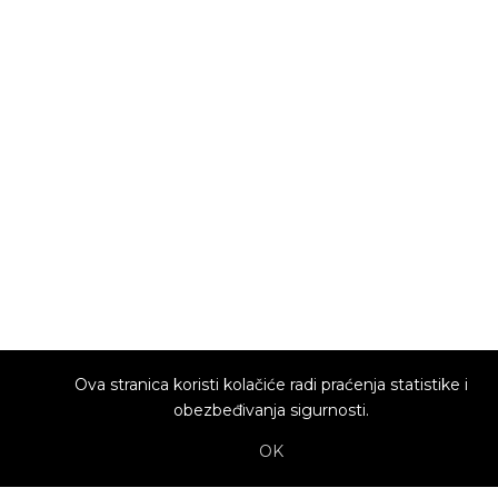
Ova stranica koristi kolačiće radi praćenja statistike i
obezbeđivanja sigurnosti.
OK