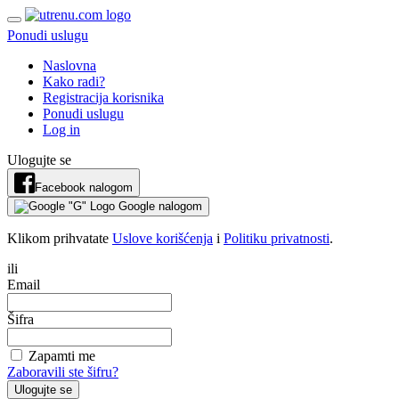
Ponudi uslugu
Naslovna
Kako radi?
Registracija korisnika
Ponudi uslugu
Log in
Ulogujte se
Facebook nalogom
Google nalogom
Klikom prihvatate
Uslove korišćenja
i
Politiku privatnosti
.
ili
Email
Šifra
Zapamti me
Zaboravili ste šifru?
Ulogujte se