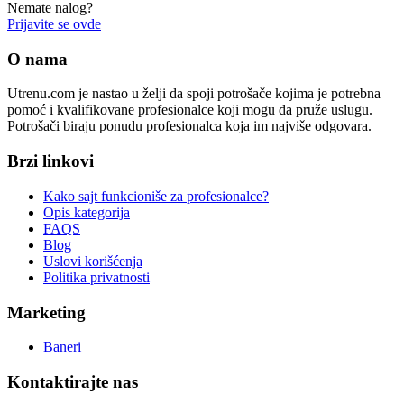
Nemate nalog?
Prijavite se ovde
O nama
Utrenu.com je nastao u želji da spoji potrošače kojima je potrebna
pomoć i kvalifikovane profesionalce koji mogu da pruže uslugu.
Potrošači biraju ponudu profesionalca koja im najviše odgovara.
Brzi linkovi
Kako sajt funkcioniše za profesionalce?
Opis kategorija
FAQS
Blog
Uslovi korišćenja
Politika privatnosti
Marketing
Baneri
Kontaktirajte nas