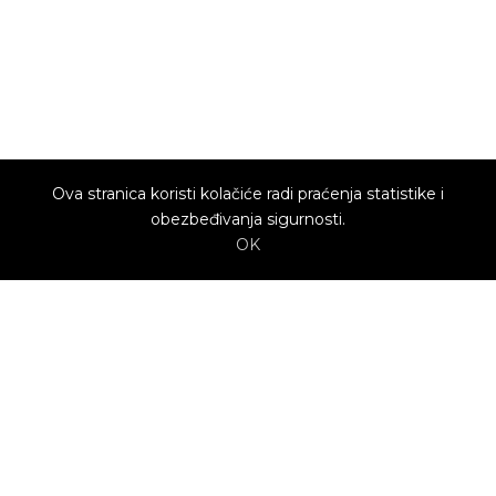
Ova stranica koristi kolačiće radi praćenja statistike i
obezbeđivanja sigurnosti.
OK
O nama