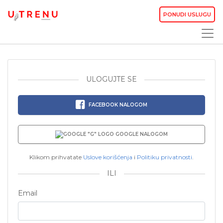
PONUDI USLUGU
ULOGUJTE SE
FACEBOOK NALOGOM
GOOGLE NALOGOM
Klikom prihvatate
Uslove korišćenja
i
Politiku privatnosti
.
ILI
Email