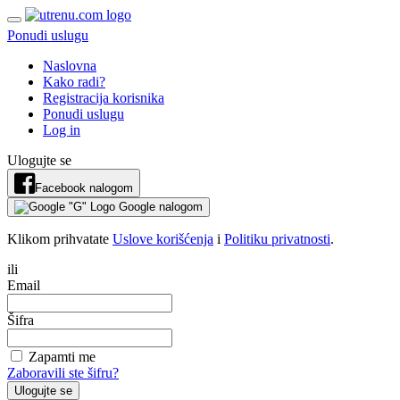
Ponudi uslugu
Naslovna
Kako radi?
Registracija korisnika
Ponudi uslugu
Log in
Ulogujte se
Facebook nalogom
Google nalogom
Klikom prihvatate
Uslove korišćenja
i
Politiku privatnosti
.
ili
Email
Šifra
Zapamti me
Zaboravili ste šifru?
Ulogujte se