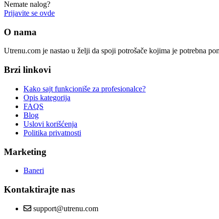
Nemate nalog?
Prijavite se ovde
O nama
Utrenu.com je nastao u želji da spoji potrošače kojima je potrebna p
Brzi linkovi
Kako sajt funkcioniše za profesionalce?
Opis kategorija
FAQS
Blog
Uslovi korišćenja
Politika privatnosti
Marketing
Baneri
Kontaktirajte nas
support@utrenu.com