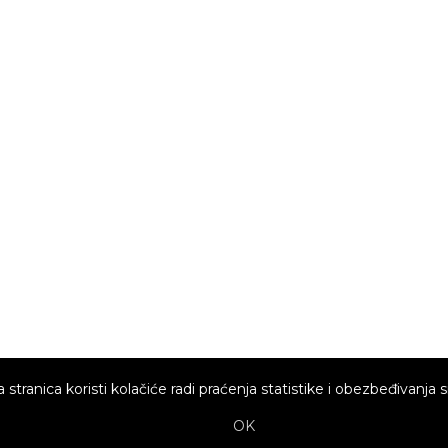
 stranica koristi kolačiće radi praćenja statistike i obezbeđivanja s
OK