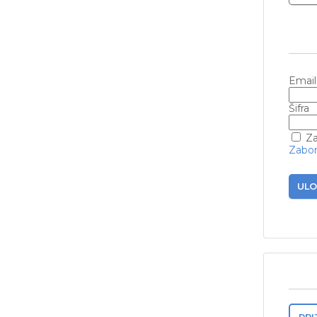
Email
Šifra
Za
Zabora
ULO