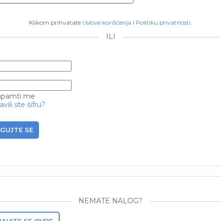
Klikom prihvatate
Uslove korišćenja
i
Politiku privatnosti
.
ILI
pamti me
vili ste šifru?
GUJTE SE
NEMATE NALOG?