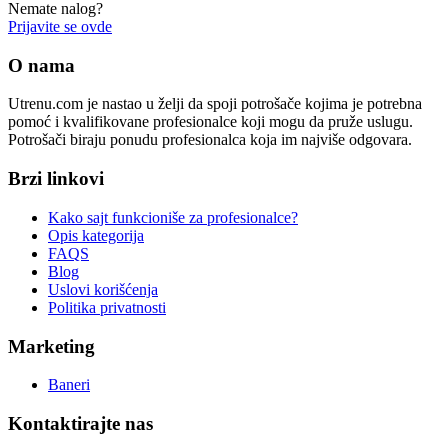
Nemate nalog?
Prijavite se ovde
O nama
Utrenu.com je nastao u želji da spoji potrošače kojima je potrebna
pomoć i kvalifikovane profesionalce koji mogu da pruže uslugu.
Potrošači biraju ponudu profesionalca koja im najviše odgovara.
Brzi linkovi
Kako sajt funkcioniše za profesionalce?
Opis kategorija
FAQS
Blog
Uslovi korišćenja
Politika privatnosti
Marketing
Baneri
Kontaktirajte nas