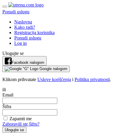
Ponudi uslugu
Naslovna
Kako radi?
Registracija korisnika
Ponudi uslugu
Log in
Ulogujte se
Facebook nalogom
Google nalogom
Klikom prihvatate
Uslove korišćenja
i
Politiku privatnosti
.
ili
Email
Šifra
Zapamti me
Zaboravili ste šifru?
Ulogujte se