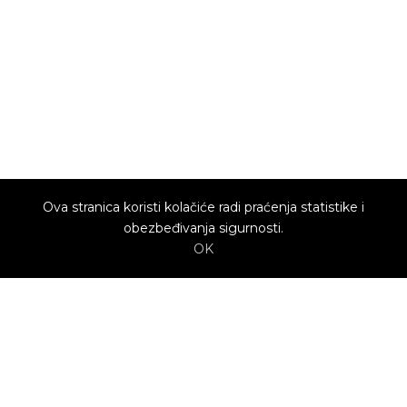
Ova stranica koristi kolačiće radi praćenja statistike i
obezbeđivanja sigurnosti.
OK