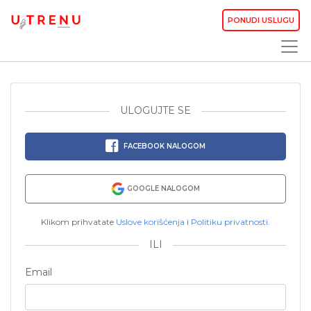
PONUDI USLUGU
ULOGUJTE SE
FACEBOOK NALOGOM
GOOGLE NALOGOM
Klikom prihvatate
Uslove korišćenja
i
Politiku privatnosti
.
ILI
Email