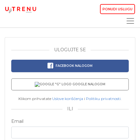
PONUDI USLUGU
ULOGUJTE SE
FACEBOOK NALOGOM
GOOGLE NALOGOM
Klikom prihvatate
Uslove korišćenja
i
Politiku privatnosti
.
ILI
Email