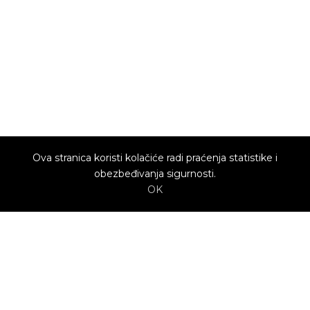
Ova stranica koristi kolačiće radi praćenja statistike i
obezbeđivanja sigurnosti.
OK