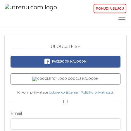
PONUDI USLUGU
ULOGUJTE SE
FACEBOOK NALOGOM
GOOGLE NALOGOM
Klikom prihvatate
Uslove korišćenja
i
Politiku privatnosti
.
ILI
Email