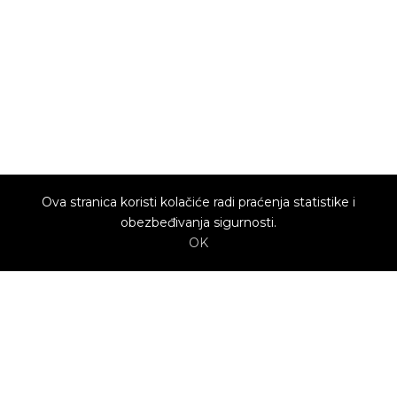
Ova stranica koristi kolačiće radi praćenja statistike i
obezbeđivanja sigurnosti.
OK