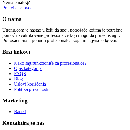
Nemate nalog?
Prijavite se ovde
O nama
Utrenu.com je nastao u želji da spoji potrošače kojima je potrebna
pomoć i kvalifikovane profesionalce koji mogu da pruže uslugu.
Potrošači biraju ponudu profesionalca koja im najviše odgovara.
Brzi linkovi
Kako sajt funkcioniše za profesionalce?
Opis kategorija
FAQS
Blog
Uslovi korišćenja
Politika privatnosti
Marketing
Baneri
Kontaktirajte nas