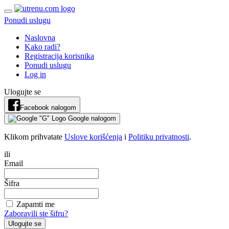
Ponudi uslugu
Naslovna
Kako radi?
Registracija korisnika
Ponudi uslugu
Log in
Ulogujte se
Facebook nalogom
Google nalogom
Klikom prihvatate
Uslove korišćenja
i
Politiku privatnosti
.
ili
Email
Šifra
Zapamti me
Zaboravili ste šifru?
Ulogujte se