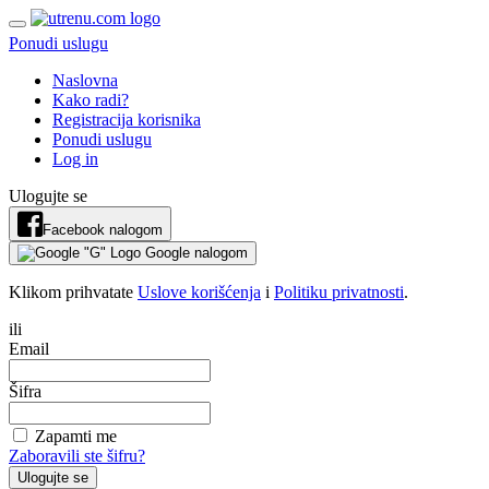
Ponudi uslugu
Naslovna
Kako radi?
Registracija korisnika
Ponudi uslugu
Log in
Ulogujte se
Facebook nalogom
Google nalogom
Klikom prihvatate
Uslove korišćenja
i
Politiku privatnosti
.
ili
Email
Šifra
Zapamti me
Zaboravili ste šifru?
Ulogujte se