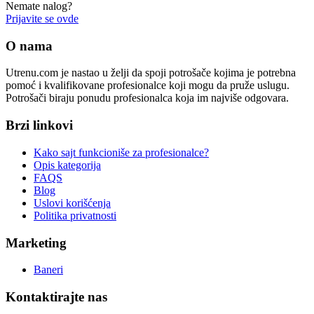
Nemate nalog?
Prijavite se ovde
O nama
Utrenu.com je nastao u želji da spoji potrošače kojima je potrebna
pomoć i kvalifikovane profesionalce koji mogu da pruže uslugu.
Potrošači biraju ponudu profesionalca koja im najviše odgovara.
Brzi linkovi
Kako sajt funkcioniše za profesionalce?
Opis kategorija
FAQS
Blog
Uslovi korišćenja
Politika privatnosti
Marketing
Baneri
Kontaktirajte nas