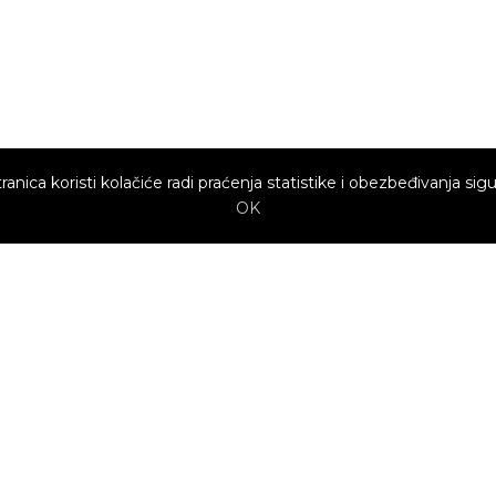
ranica koristi kolačiće radi praćenja statistike i obezbeđivanja sigu
OK
Brzi linkovi
Marketing
Kako sajt
Baneri
funkcioniše za
profesionalce?