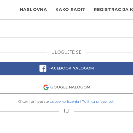
NASLOVNA
KAKO RADI?
REGISTRACIJA 
ULOGUJTE SE
FACEBOOK NALOGOM
GOOGLE NALOGOM
Klikom prihvatate
Uslove korišćenja
i
Politiku privatnosti
.
ILI