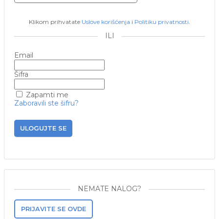
Klikom prihvatate
Uslove korišćenja
i
Politiku privatnosti
.
ILI
Email
Šifra
Zapamti me
Zaboravili ste šifru?
ULOGUJTE SE
NEMATE NALOG?
PRIJAVITE SE OVDE