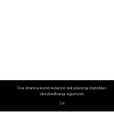
Ova stranica koristi kolačiće radi praćenja statistike i
obezbeđivanja sigurnosti.
OK