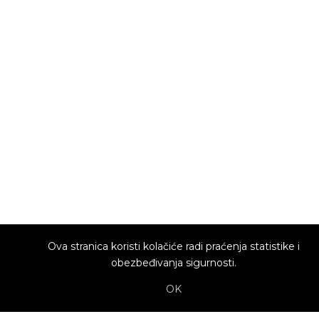
Ova stranica koristi kolačiće radi praćenja statistike i
obezbeđivanja sigurnosti.
OK