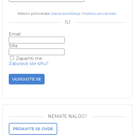
Klikom prihvatate
Uslove korišćenja
i
Politiku privatnosti
.
ILI
Email
Šifra
Zapamti me
Zaboravili ste šifru?
ULOGUJTE SE
NEMATE NALOG?
PRIJAVITE SE OVDE