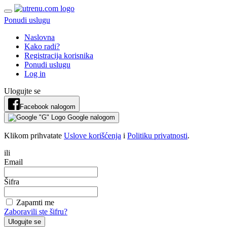
Ponudi uslugu
Naslovna
Kako radi?
Registracija korisnika
Ponudi uslugu
Log in
Ulogujte se
Facebook nalogom
Google nalogom
Klikom prihvatate
Uslove korišćenja
i
Politiku privatnosti
.
ili
Email
Šifra
Zapamti me
Zaboravili ste šifru?
Ulogujte se