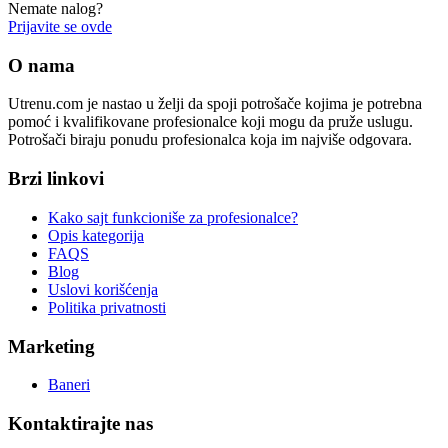
Nemate nalog?
Prijavite se ovde
O nama
Utrenu.com je nastao u želji da spoji potrošače kojima je potrebna
pomoć i kvalifikovane profesionalce koji mogu da pruže uslugu.
Potrošači biraju ponudu profesionalca koja im najviše odgovara.
Brzi linkovi
Kako sajt funkcioniše za profesionalce?
Opis kategorija
FAQS
Blog
Uslovi korišćenja
Politika privatnosti
Marketing
Baneri
Kontaktirajte nas