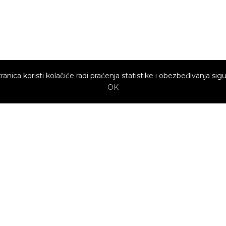
ranica koristi kolačiće radi praćenja statistike i obezbeđivanja sigu
OK
Brzi linkovi
Marketing
Kako sajt
Baneri
funkcioniše za
profesionalce?