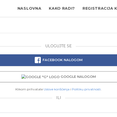
NASLOVNA
KAKO RADI?
REGISTRACIJA 
ULOGUJTE SE
FACEBOOK NALOGOM
GOOGLE NALOGOM
Klikom prihvatate
Uslove korišćenja
i
Politiku privatnosti
.
ILI