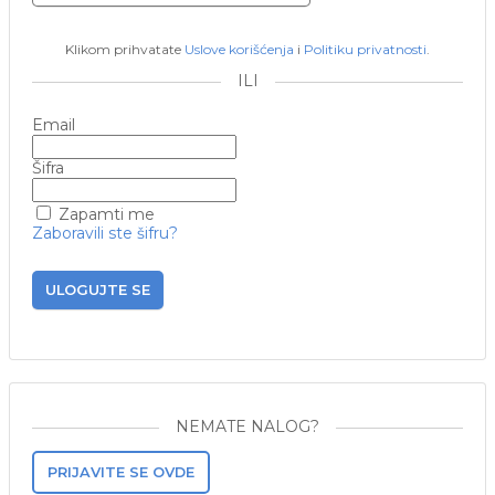
Klikom prihvatate
Uslove korišćenja
i
Politiku privatnosti
.
ILI
Email
Šifra
Zapamti me
Zaboravili ste šifru?
ULOGUJTE SE
NEMATE NALOG?
PRIJAVITE SE OVDE