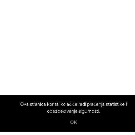
Ova stranica koristi kolačiće radi praćenja statistike i
obezbeđivanja sigurnosti.
OK